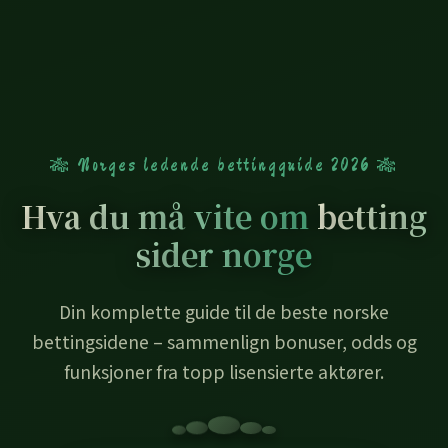
🎋 Norges ledende bettingguide 2026 🎋
Hva du må vite om
betting
sider norge
Din komplette guide til de beste norske
bettingsidene – sammenlign bonuser, odds og
funksjoner fra topp lisensierte aktører.