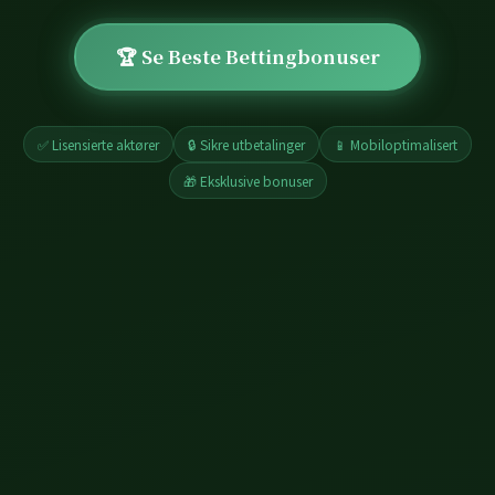
🏆 Se Beste Bettingbonuser
✅ Lisensierte aktører
🔒 Sikre utbetalinger
📱 Mobiloptimalisert
🎁 Eksklusive bonuser